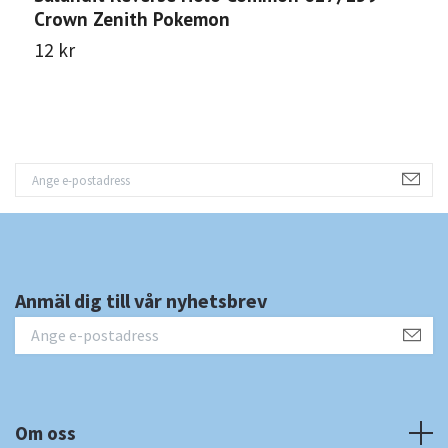
Crown Zenith Pokemon
C
12 kr
1
Anmäl dig till vår nyhetsbrev
Om oss