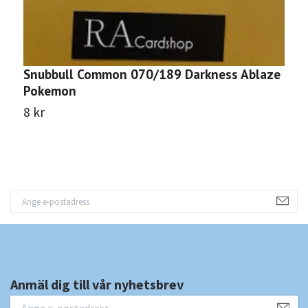
Snubbull Common 070/189 Darkness Ablaze
F
Pokemon
A
8 kr
8
Anmäl dig till vår nyhetsbrev