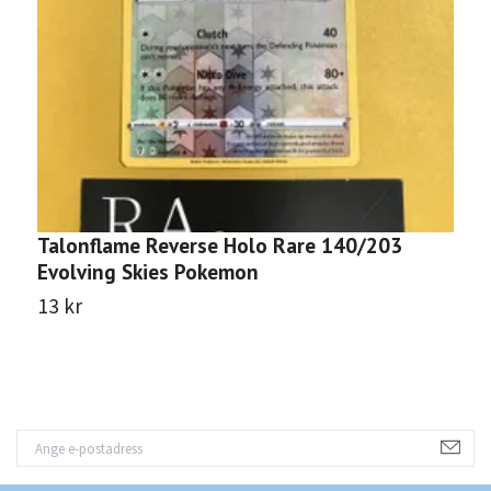
Talonflame Reverse Holo Rare 140/203
E
Evolving Skies Pokemon
1
13 kr
1