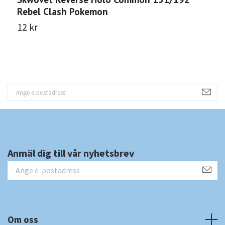
Rebel Clash Pokemon
R
12 kr
1
Anmäl dig till vår nyhetsbrev
Om oss