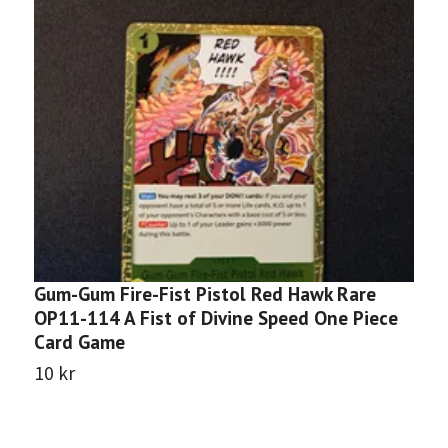
Gum-Gum Fire-Fist Pistol Red Hawk Rare
H
OP11-114 A Fist of Divine Speed One Piece
D
Card Game
8
10 kr