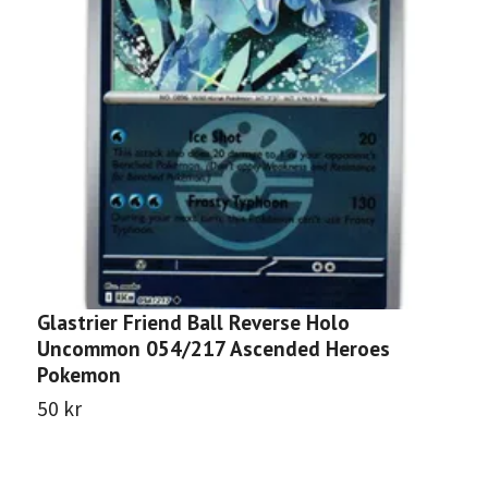
Glastrier Friend Ball Reverse Holo
M
Uncommon 054/217 Ascended Heroes
1
Pokemon
1
50 kr