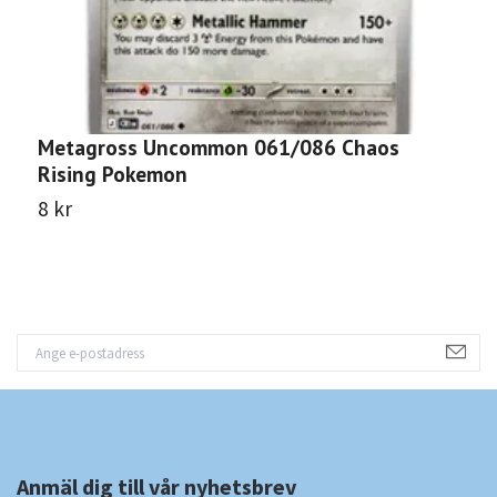
Metagross Uncommon 061/086 Chaos
P
Rising Pokemon
P
8 kr
8
Anmäl dig till vår nyhetsbrev