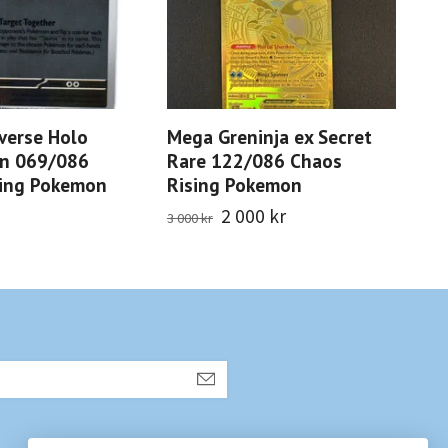
verse Holo
Mega Greninja ex Secret
Xer
n 069/086
Rare 122/086 Chaos
091
sing Pokemon
Rising Pokemon
Po
2 000 kr
140
3 000 kr