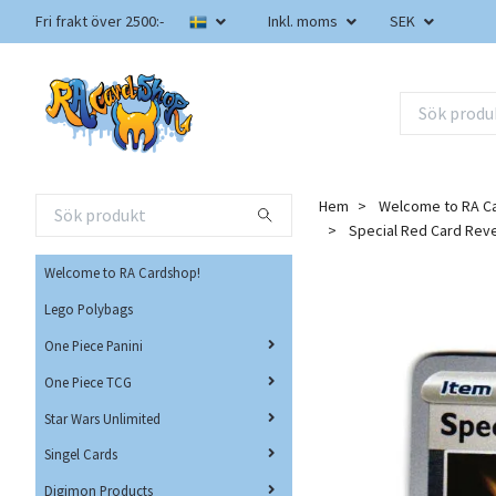
Fri frakt över 2500:-
Inkl. moms
SEK
Hem
Welcome to RA C
Special Red Card Rev
Welcome to RA Cardshop!
Lego Polybags
One Piece Panini
One Piece TCG
Star Wars Unlimited
Singel Cards
Digimon Products