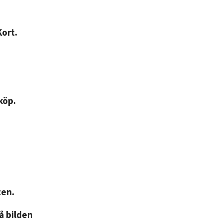
Kort.
köp.
ten.
på bilden