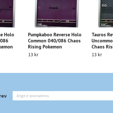
e Holo
Pumpkaboo Reverse Holo
Tauros Re
/086
Common 040/086 Chaos
Uncommo
okemon
Rising Pokemon
Chaos Ri
13 kr
13 kr
rev