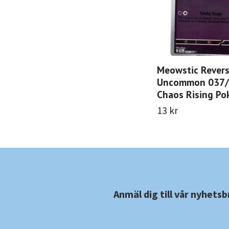
Meowstic Revers
Uncommon 037
Chaos Rising P
13 kr
Anmäl dig till vår nyhetsb