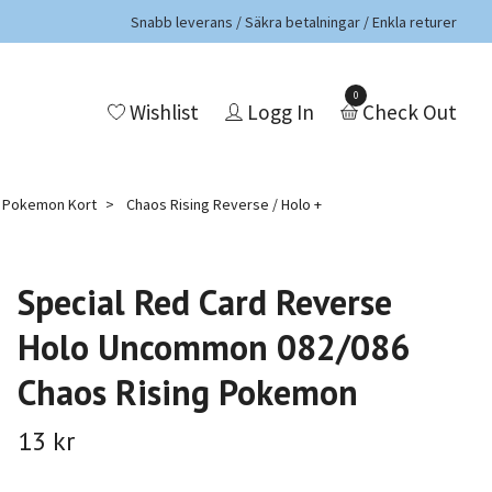
Snabb leverans / Säkra betalningar / Enkla returer
0
Wishlist
Logg In
Check Out
a Pokemon Kort
Chaos Rising Reverse / Holo +
Special Red Card Reverse
Holo Uncommon 082/086
Chaos Rising Pokemon
13 kr