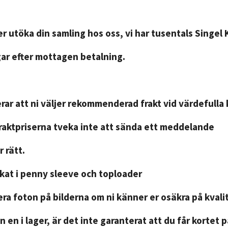
r utöka din samling hos oss, vi har tusentals Singel 
gar efter mottagen betalning.
ar att ni väljer rekommenderad frakt vid värdefulla 
fraktpriserna tveka inte att sända ett meddelande
 rätt.
ckat i penny sleeve och toploader
ra foton på bilderna om ni känner er osäkra på kvali
n en i lager, är det inte garanterat att du får kortet 