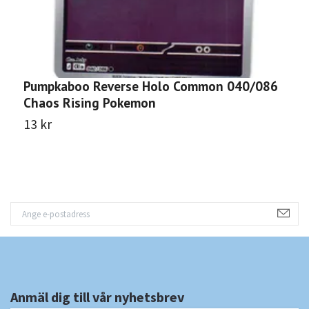
Pumpkaboo Reverse Holo Common 040/086
G
Chaos Rising Pokemon
C
13 kr
1
Anmäl dig till vår nyhetsbrev