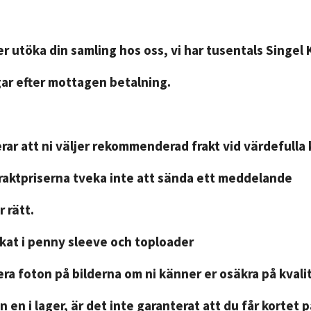
r utöka din samling hos oss, vi har tusentals Singel 
gar efter mottagen betalning.
ar att ni väljer rekommenderad frakt vid värdefulla 
fraktpriserna tveka inte att sända ett meddelande
 rätt.
ckat i penny sleeve och toploader
ra foton på bilderna om ni känner er osäkra på kvali
n en i lager, är det inte garanterat att du får kortet 