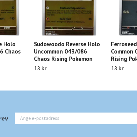
e Holo
Sudowoodo Reverse Holo
Ferroseed
6 Chaos
Uncommon 043/086
Common 0
Chaos Rising Pokemon
Rising P
13 kr
13 kr
rev