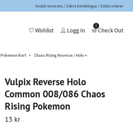
Snabb leverans / Säkra betalningar / Enkla returer
0
Wishlist
Logg In
Check Out
a Pokemon Kort
Chaos Rising Reverse / Holo +
Vulpix Reverse Holo
Common 008/086 Chaos
Rising Pokemon
13 kr