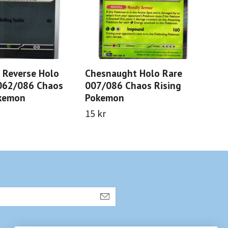
 Reverse Holo
Chesnaught Holo Rare
Meg
62/086 Chaos
007/086 Chaos Rising
Ra
okemon
Pokemon
Ris
15 kr
3 000