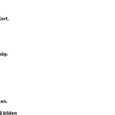
Kort.
köp.
ten.
på bilden