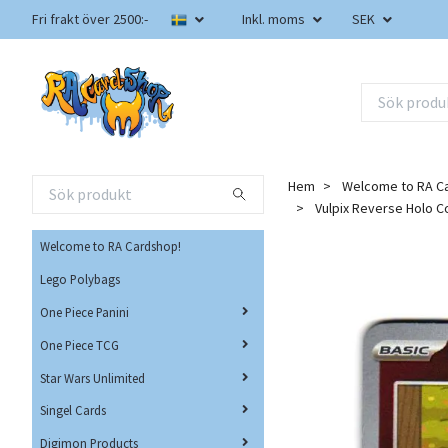
Fri frakt över 2500:-
Inkl. moms
SEK
Hem
Welcome to RA C
Vulpix Reverse Holo 
Welcome to RA Cardshop!
Lego Polybags
One Piece Panini
One Piece TCG
Star Wars Unlimited
Singel Cards
Digimon Products