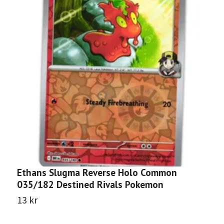
Ethans Slugma Reverse Holo Common
C
035/182 Destined Rivals Pokemon
D
13 kr
1