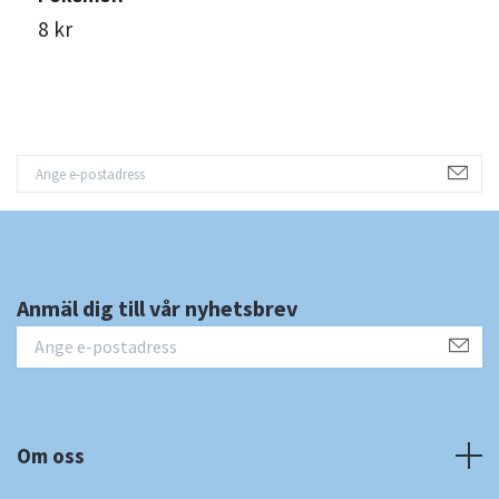
8 kr
8
Anmäl dig till vår nyhetsbrev
Om oss