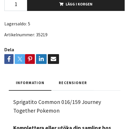
LÄGG I KORGEN
Lagersaldo:
5
Artikelnummer:
35219
Dela
INFORMATION
RECENSIONER
Sprigatito Common 016/159 Journey
Together Pokemon
Komplettera eller utöka din samling hos