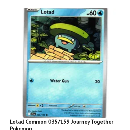
Lotad Common 035/159 Journey Together
P
Pokemon
J