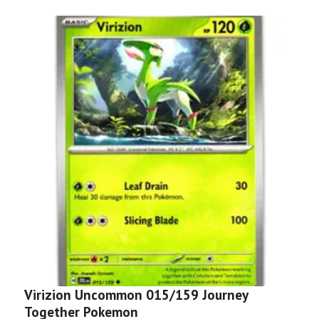
Virizion Uncommon 015/159 Journey
D
Together Pokemon
P