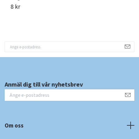
8 kr
8
Anmäl dig till vår nyhetsbrev
Om oss