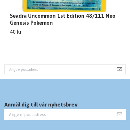
Seadra Uncommon 1st Edition 48/111 Neo
M
Genesis Pokemon
N
40 kr
5
Anmäl dig till vår nyhetsbrev