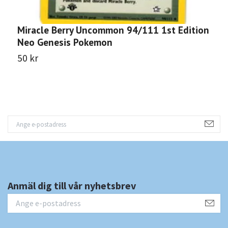
Miracle Berry Uncommon 94/111 1st Edition
N
Neo Genesis Pokemon
N
50 kr
5
Anmäl dig till vår nyhetsbrev