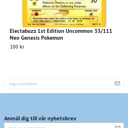
Electabuzz 1st Edition Uncommon 33/111
G
Neo Genesis Pokemon
G
100 kr
3
Anmäl dig till vår nyhetsbrev