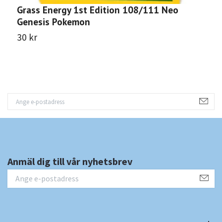
Grass Energy 1st Edition 108/111 Neo
L
Genesis Pokemon
G
30 kr
3
Anmäl dig till vår nyhetsbrev