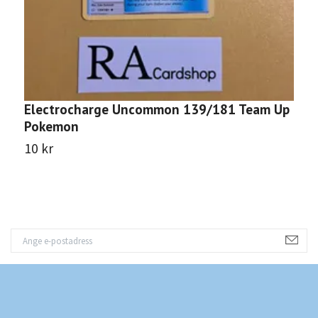
Electrocharge Uncommon 139/181 Team Up
S
Pokemon
T
10 kr
1