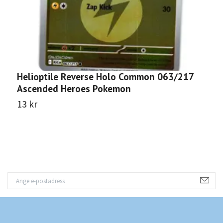
Helioptile Reverse Holo Common 063/217
C
Ascended Heroes Pokemon
A
13 kr
1